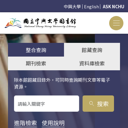
中興大學
English
ASK NCHU
:::
:::
整合查詢
館藏查詢
期刊檢索
資料庫檢索
除本館館藏目錄外，可同時查詢期刊文章等電子
關鍵字搜尋
資源。
搜索
search
進階檢索
使用說明