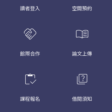
讀者登入
空間預約
handshake
menu_book
館際合作
論文上傳
inventory
quiz
課程報名
借閱須知