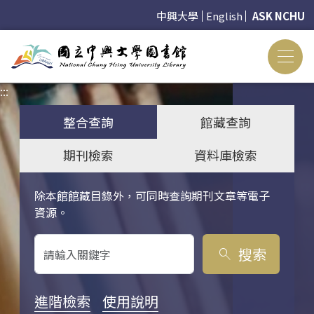
中興大學
English
ASK NCHU
:::
:::
整合查詢
館藏查詢
期刊檢索
資料庫檢索
除本館館藏目錄外，可同時查詢期刊文章等電子
關鍵字搜尋
資源。
搜索
search
進階檢索
使用說明