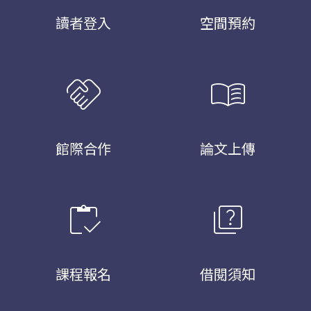
讀者登入
空間預約
handshake
menu_book
館際合作
論文上傳
inventory
quiz
課程報名
借閱須知