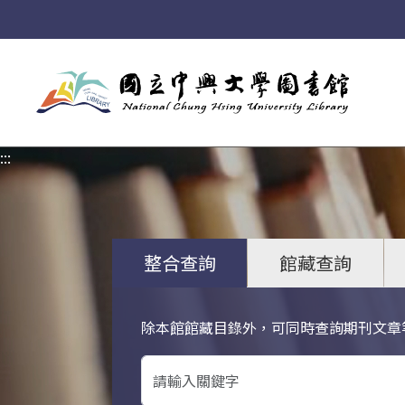
:::
:::
整合查詢
館藏查詢
除本館館藏目錄外，可同時查詢期刊文章
關鍵字搜尋