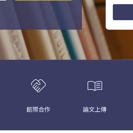
handshake
menu_book
館際合作
論文上傳