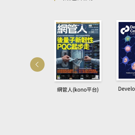
Develo
網管人(kono平台)
中英語教室(AEB
lking Library平
台)