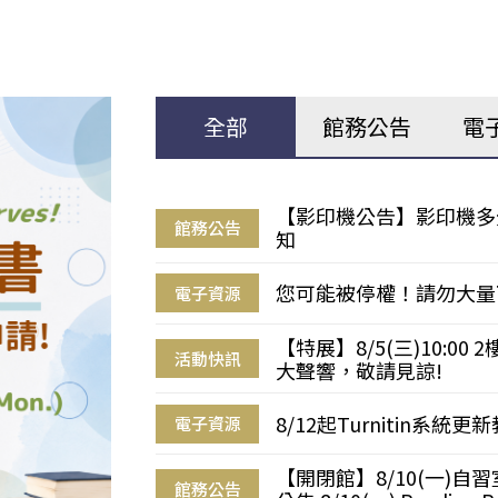
全部
館務公告
電
【影印機公告】影印機多
館務公告
知
您可能被停權！請勿大量
電子資源
【特展】8/5(三)10:0
活動快訊
大聲響，敬請見諒!
8/12起Turnitin系
電子資源
【開閉館】8/10(一)
館務公告