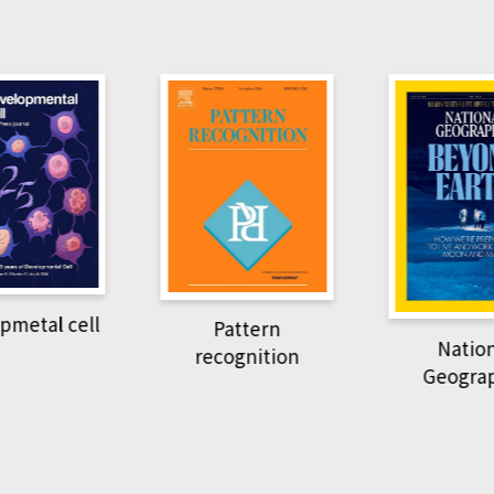
pmetal cell
Pattern
Natio
recognition
Geogra