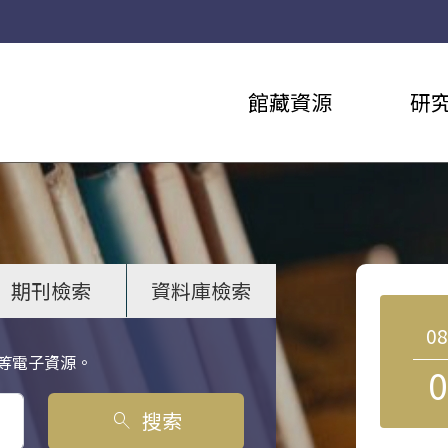
館藏資源
研
期刊檢索
資料庫檢索
0
等電子資源。
0
搜索
search