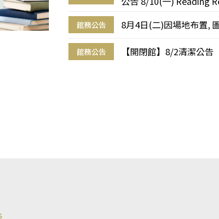
公告 8/10(一) Reading R
8月4日(二)因場地布置, 
館務公告
【開閉館】8/2清潔公告
館務公告
s