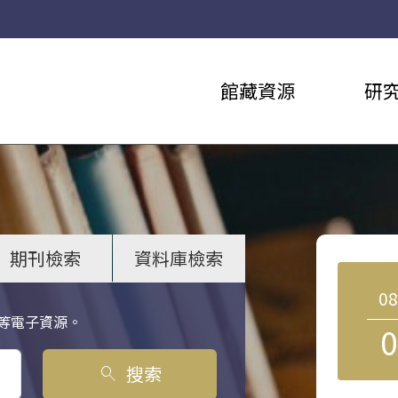
館藏資源
研
期刊檢索
資料庫檢索
0
等電子資源。
0
搜索
search