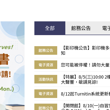
全部
館務公告
電
【影印機公告】影印機多
館務公告
知
您可能被停權！請勿大量
電子資源
【特展】8/5(三)10:0
活動快訊
大聲響，敬請見諒!
8/12起Turnitin系
電子資源
【開閉館】8/10(一)
館務公告