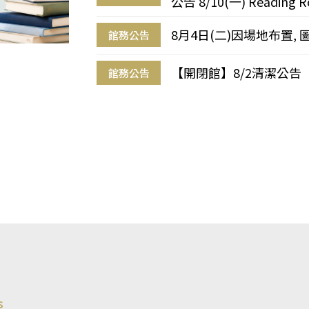
公告 8/10(一) Reading R
8月4日(二)因場地布置, 
館務公告
【開閉館】8/2清潔公告
館務公告
s