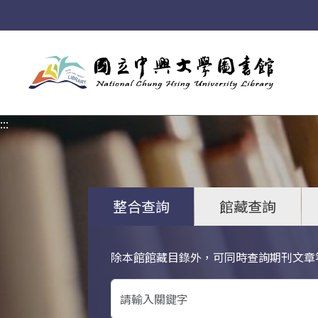
:::
:::
整合查詢
館藏查詢
除本館館藏目錄外，可同時查詢期刊文章
關鍵字搜尋