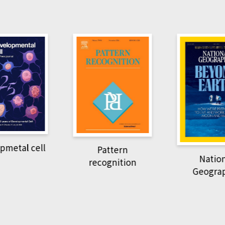
Harvard
Pattern
Re
National
recognition
Geographic