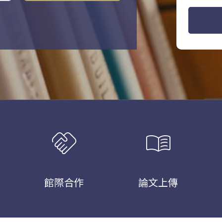
handshake
menu_book
館際合作
論文上傳