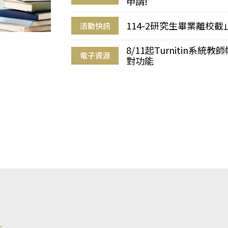
申請!
114-2研究生畢業離校
活動快訊
8/11起Turnitin系
電子資源
對功能
s