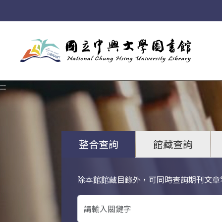
:::
:::
整合查詢
館藏查詢
除本館館藏目錄外，可同時查詢期刊文章
關鍵字搜尋