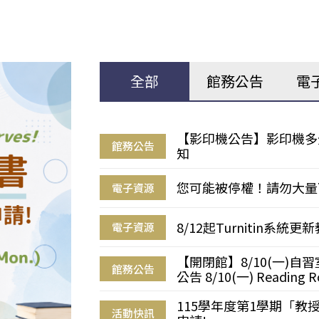
全部
館務公告
電
【影印機公告】影印機多
館務公告
知
您可能被停權！請勿大量
電子資源
8/12起Turnitin系
電子資源
【開閉館】8/10(一)
館務公告
公告 8/10(一) Reading R
115學年度第1學期「
活動快訊