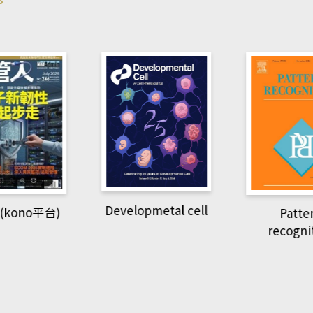
pmetal cell
Pattern
Natio
recognition
Geogra