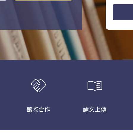
handshake
menu_book
館際合作
論文上傳