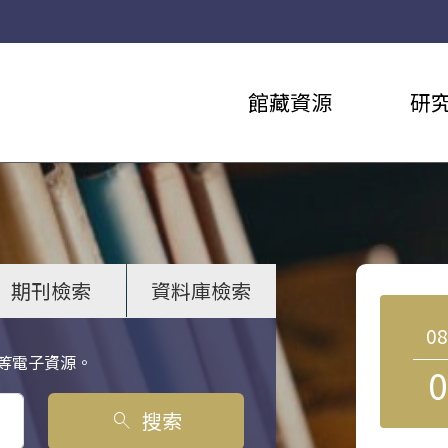
館藏資源
研
期刊檢索
資料庫檢索
0
等電子資源。
0
搜索
search