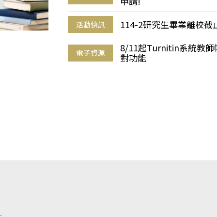
申請!
114-2研究生畢業離校
活動快訊
8/11起Turnitin系
電子資源
對功能
s