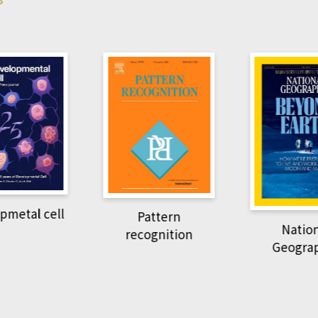
pmetal cell
Pattern
Natio
recognition
Geogra