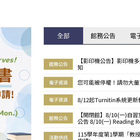
全部
館務公告
電
【影印機公告】影印機多
館務公告
知
您可能被停權！請勿大量
電子資源
8/12起Turnitin系
電子資源
【開閉館】8/10(一)
館務公告
公告 8/10(一) Reading R
115學年度第1學期「
活動快訊