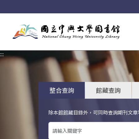
:::
:::
整合查詢
館藏查詢
除本館館藏目錄外，可同時查詢期刊文章
關鍵字搜尋