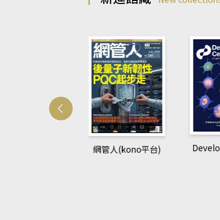
Develo
網管人(kono平台)
中英語教室(AEB
lking Library平
台)