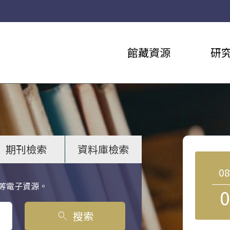
館藏資源
研
期刊檢索
資料庫檢索
0
等電子資源。
0
搜索
search