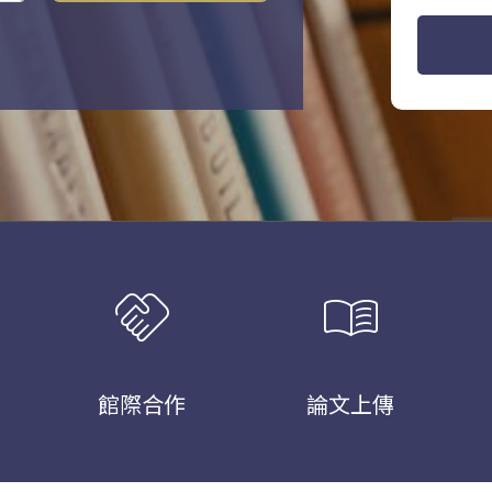
handshake
menu_book
館際合作
論文上傳