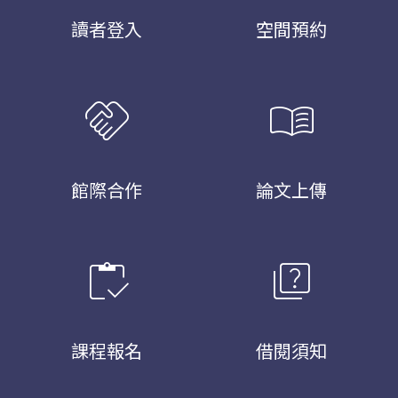
讀者登入
空間預約
handshake
menu_book
館際合作
論文上傳
inventory
quiz
課程報名
借閱須知