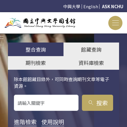
中興大學
English
ASK NCHU
:::
:::
整合查詢
館藏查詢
期刊檢索
資料庫檢索
除本館館藏目錄外，可同時查詢期刊文章等電子
關鍵字搜尋
資源。
搜索
search
進階檢索
使用說明