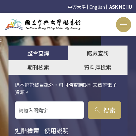
中興大學
English
ASK NCHU
:::
:::
整合查詢
館藏查詢
期刊檢索
資料庫檢索
除本館館藏目錄外，可同時查詢期刊文章等電子
關鍵字搜尋
資源。
搜索
search
進階檢索
使用說明