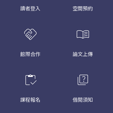
讀者登入
空間預約
handshake
menu_book
館際合作
論文上傳
inventory
quiz
課程報名
借閱須知