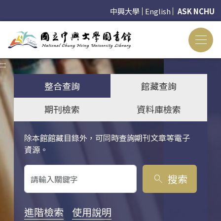
中興大學
English
ASK NCHU
:::
:::
整合查詢
館藏查詢
期刊檢索
資料庫檢索
除本館館藏目錄外，可同時查詢期刊文章等電子
關鍵字搜尋
資源。
搜索
search
進階檢索
使用說明