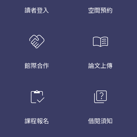
讀者登入
空間預約
handshake
menu_book
館際合作
論文上傳
inventory
quiz
課程報名
借閱須知