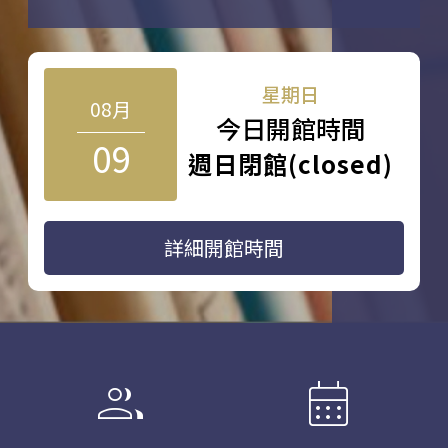
星期日
08月
今日開館時間
09
週日閉館(closed)
詳細開館時間
group
calendar_month