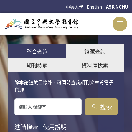
中興大學
English
ASK NCHU
:::
:::
整合查詢
館藏查詢
期刊檢索
資料庫檢索
除本館館藏目錄外，可同時查詢期刊文章等電子
關鍵字搜尋
資源。
搜索
search
進階檢索
使用說明