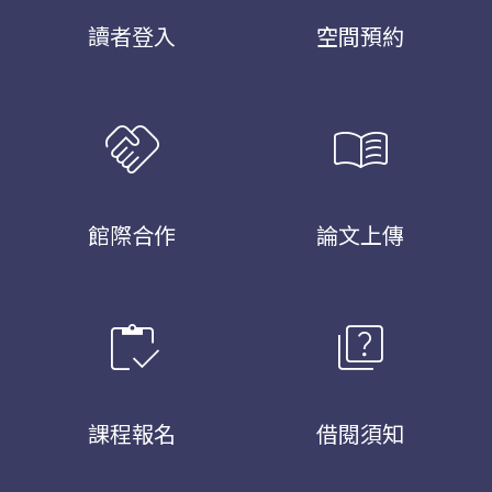
讀者登入
空間預約
handshake
menu_book
館際合作
論文上傳
inventory
quiz
課程報名
借閱須知