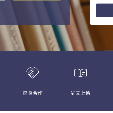
handshake
menu_book
館際合作
論文上傳