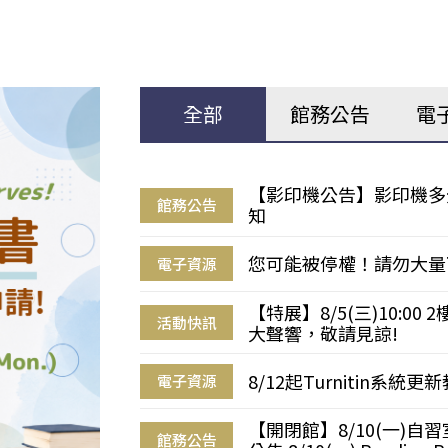
全部
館務公告
電
【影印機公告】影印機多
館務公告
知
您可能被停權！請勿大量
電子資源
【特展】8/5(三)10:0
活動快訊
大聲響，敬請見諒!
8/12起Turnitin系
電子資源
【開閉館】8/10(一)
館務公告