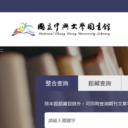
:::
:::
整合查詢
館藏查詢
除本館館藏目錄外，可同時查詢期刊文章
關鍵字搜尋