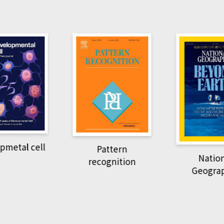
Har
Pattern
National
recognition
Geographic