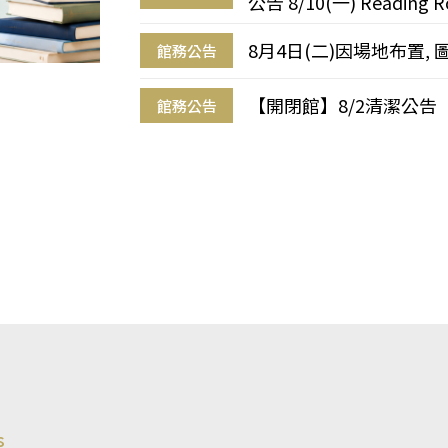
公告 8/10(一) Reading R
8月4日(二)因場地布置, 
館務公告
【開閉館】8/2清潔公告
館務公告
s