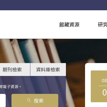
館藏資源
研
期刊檢索
資料庫檢索
0
等電子資源。
0
搜索
search