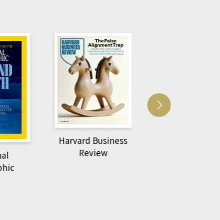
vard Business
ACS Ca
萌動力一頁漫畫學生
Review
物力學