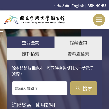
中興大學
English
ASK NCHU
:::
:::
整合查詢
館藏查詢
期刊檢索
資料庫檢索
除本館館藏目錄外，可同時查詢期刊文章等電子
關鍵字搜尋
資源。
搜索
search
進階檢索
使用說明