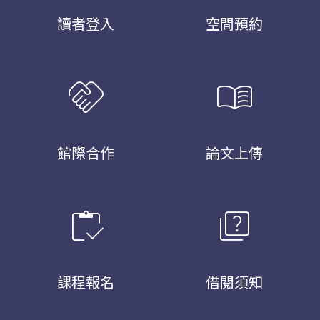
讀者登入
空間預約
handshake
menu_book
館際合作
論文上傳
inventory
quiz
課程報名
借閱須知