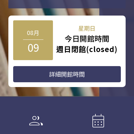
星期日
08月
今日開館時間
09
週日閉館(closed)
詳細開館時間
group
calendar_month