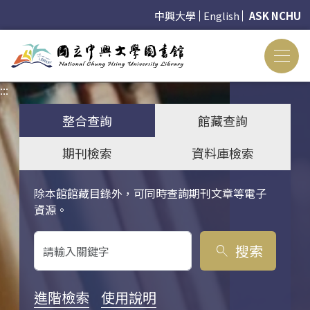
中興大學
English
ASK NCHU
:::
:::
整合查詢
館藏查詢
期刊檢索
資料庫檢索
除本館館藏目錄外，可同時查詢期刊文章等電子
關鍵字搜尋
資源。
搜索
search
進階檢索
使用說明