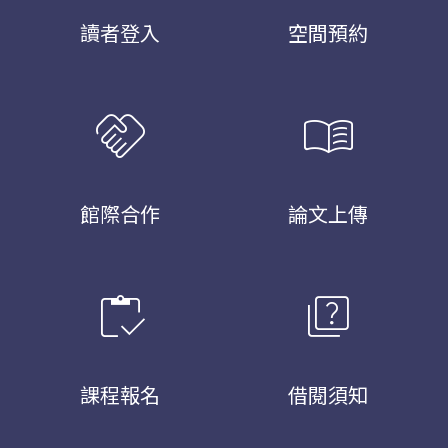
讀者登入
空間預約
handshake
menu_book
館際合作
論文上傳
inventory
quiz
課程報名
借閱須知