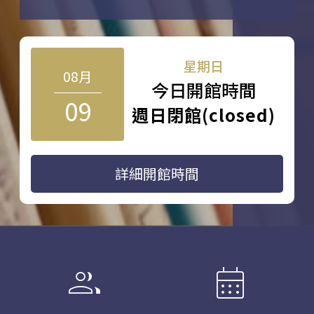
星期日
08月
今日開館時間
09
週日閉館(closed)
詳細開館時間
group
calendar_month