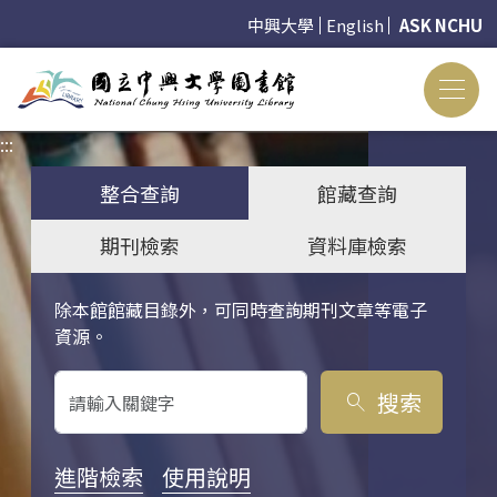
中興大學
English
ASK NCHU
:::
:::
整合查詢
館藏查詢
期刊檢索
資料庫檢索
除本館館藏目錄外，可同時查詢期刊文章等電子
關鍵字搜尋
資源。
搜索
search
進階檢索
使用說明