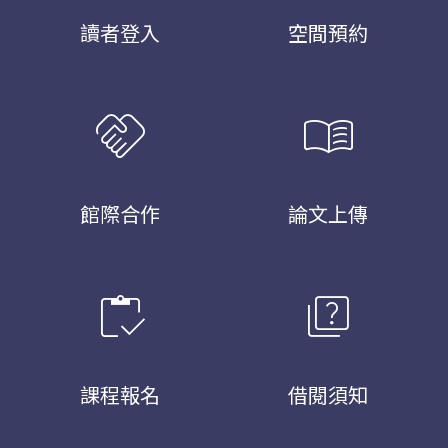
讀者登入
空間預約
handshake
menu_book
館際合作
論文上傳
inventory
quiz
課程報名
借閱須知