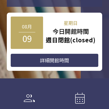
星期日
08月
今日開館時間
09
週日閉館(closed)
詳細開館時間
group
calendar_month