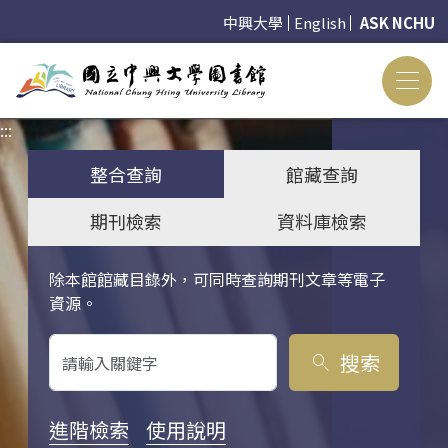
中興大學
English
ASK NCHU
:::
:::
整合查詢
館藏查詢
期刊檢索
資料庫檢索
除本館館藏目錄外，可同時查詢期刊文章等電子
關鍵字搜尋
資源。
搜索
search
進階檢索
使用說明