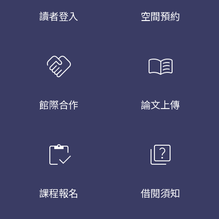
讀者登入
空間預約
handshake
menu_book
館際合作
論文上傳
inventory
quiz
課程報名
借閱須知