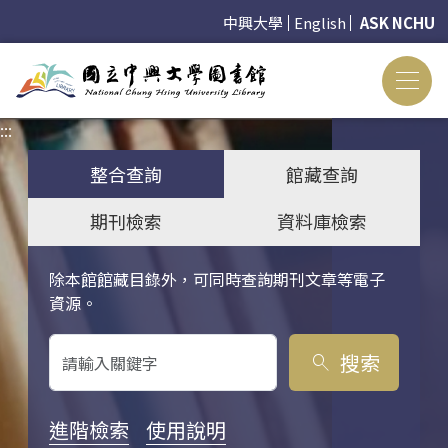
中興大學
English
ASK NCHU
:::
:::
整合查詢
館藏查詢
期刊檢索
資料庫檢索
除本館館藏目錄外，可同時查詢期刊文章等電子
關鍵字搜尋
資源。
搜索
search
進階檢索
使用說明