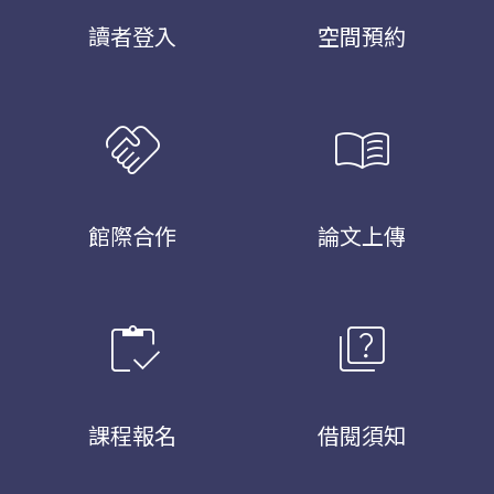
讀者登入
空間預約
handshake
menu_book
館際合作
論文上傳
inventory
quiz
課程報名
借閱須知