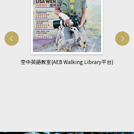
台)
網管人(kono平台)