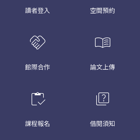
讀者登入
空間預約
handshake
menu_book
館際合作
論文上傳
inventory
quiz
課程報名
借閱須知