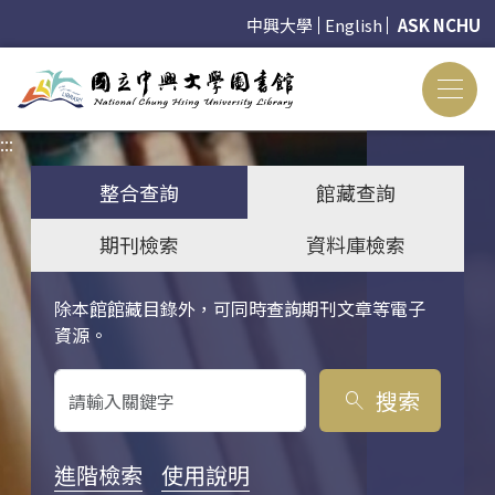
中興大學
English
ASK NCHU
:::
:::
整合查詢
館藏查詢
期刊檢索
資料庫檢索
除本館館藏目錄外，可同時查詢期刊文章等電子
關鍵字搜尋
資源。
搜索
search
進階檢索
使用說明