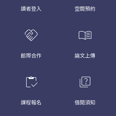
讀者登入
空間預約
handshake
menu_book
館際合作
論文上傳
inventory
quiz
課程報名
借閱須知