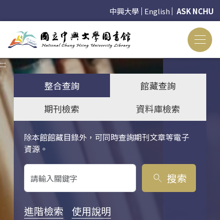
中興大學
English
ASK NCHU
:::
:::
整合查詢
館藏查詢
期刊檢索
資料庫檢索
除本館館藏目錄外，可同時查詢期刊文章等電子
關鍵字搜尋
資源。
搜索
search
進階檢索
使用說明