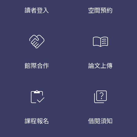
讀者登入
空間預約
handshake
menu_book
館際合作
論文上傳
inventory
quiz
課程報名
借閱須知