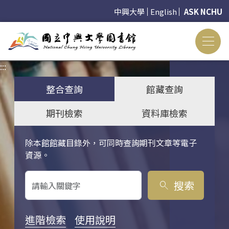
中興大學
English
ASK NCHU
:::
:::
整合查詢
館藏查詢
期刊檢索
資料庫檢索
除本館館藏目錄外，可同時查詢期刊文章等電子
關鍵字搜尋
資源。
搜索
search
進階檢索
使用說明