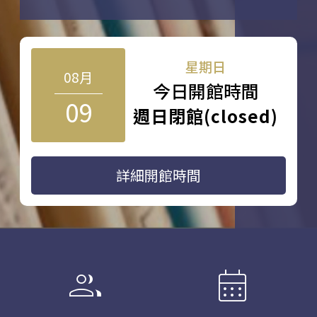
星期日
08月
今日開館時間
09
週日閉館(closed)
詳細開館時間
group
calendar_month