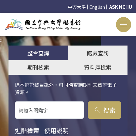
中興大學
English
ASK NCHU
:::
:::
整合查詢
館藏查詢
期刊檢索
資料庫檢索
除本館館藏目錄外，可同時查詢期刊文章等電子
關鍵字搜尋
資源。
搜索
search
進階檢索
使用說明