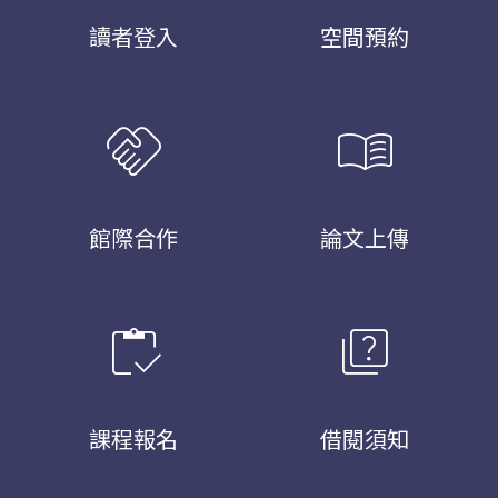
讀者登入
空間預約
handshake
menu_book
館際合作
論文上傳
inventory
quiz
課程報名
借閱須知