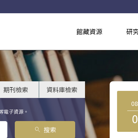
館藏資源
研
期刊檢索
資料庫檢索
0
等電子資源。
0
搜索
search