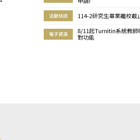
申請!
114-2研究生畢業離校
活動快訊
8/11起Turnitin系
電子資源
對功能
s