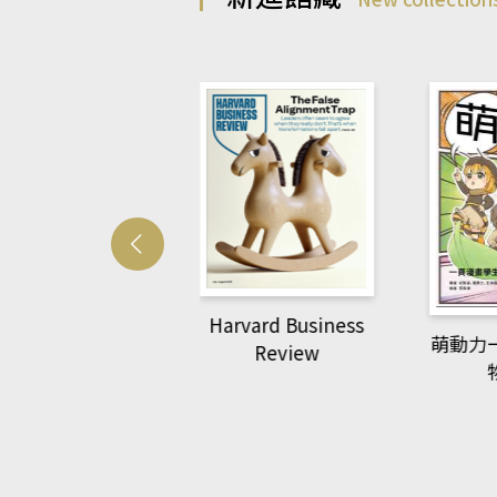
Harvard Business
萌動力
Review
National
Geographic