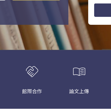
handshake
menu_book
館際合作
論文上傳