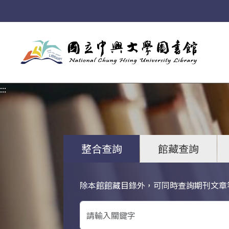
:::
:::
整合查詢
館藏查詢
除本館館藏目錄外，可同時查詢期刊文章
關鍵字搜尋