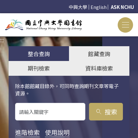
中興大學
English
ASK NCHU
:::
:::
整合查詢
館藏查詢
期刊檢索
資料庫檢索
除本館館藏目錄外，可同時查詢期刊文章等電子
關鍵字搜尋
資源。
搜索
search
進階檢索
使用說明