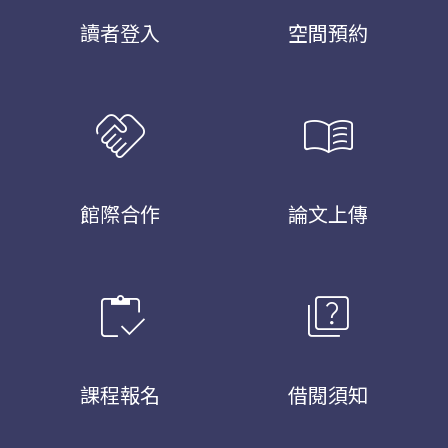
讀者登入
空間預約
handshake
menu_book
館際合作
論文上傳
inventory
quiz
課程報名
借閱須知