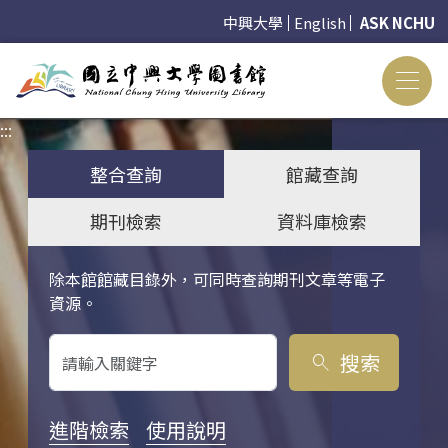
中興大學
English
ASK NCHU
:::
:::
整合查詢
館藏查詢
期刊檢索
資料庫檢索
除本館館藏目錄外，可同時查詢期刊文章等電子
關鍵字搜尋
資源。
搜索
search
進階檢索
使用說明