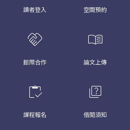
讀者登入
空間預約
handshake
menu_book
館際合作
論文上傳
inventory
quiz
課程報名
借閱須知