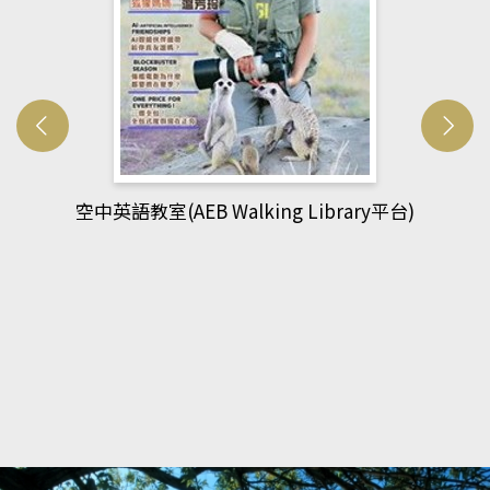
台)
網管人(kono平台)