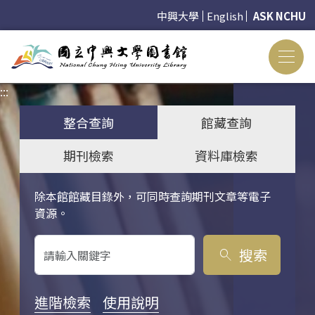
中興大學
English
ASK NCHU
:::
:::
整合查詢
館藏查詢
期刊檢索
資料庫檢索
除本館館藏目錄外，可同時查詢期刊文章等電子
關鍵字搜尋
資源。
搜索
search
進階檢索
使用說明