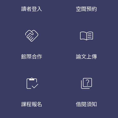
讀者登入
空間預約
handshake
menu_book
館際合作
論文上傳
inventory
quiz
課程報名
借閱須知