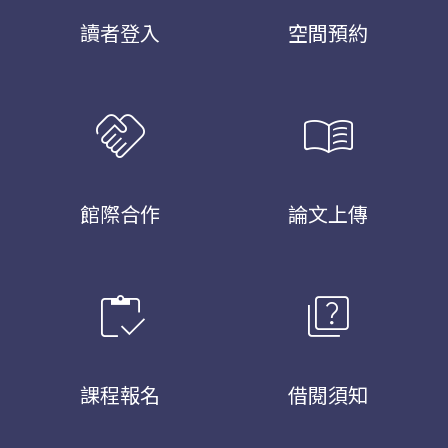
讀者登入
空間預約
handshake
menu_book
館際合作
論文上傳
inventory
quiz
課程報名
借閱須知