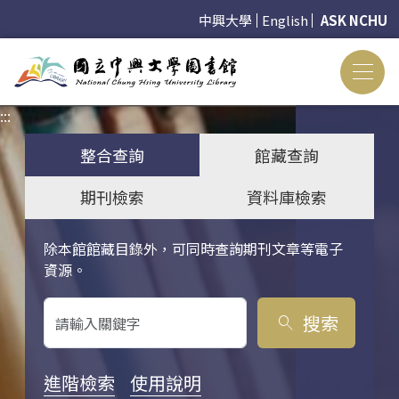
中興大學
English
ASK NCHU
:::
:::
整合查詢
館藏查詢
期刊檢索
資料庫檢索
除本館館藏目錄外，可同時查詢期刊文章等電子
關鍵字搜尋
資源。
搜索
search
進階檢索
使用說明