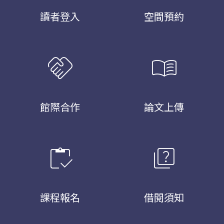
讀者登入
空間預約
handshake
menu_book
館際合作
論文上傳
inventory
quiz
課程報名
借閱須知