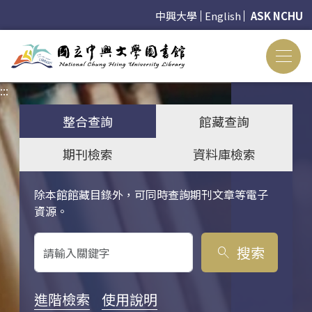
中興大學
English
ASK NCHU
:::
:::
整合查詢
館藏查詢
期刊檢索
資料庫檢索
除本館館藏目錄外，可同時查詢期刊文章等電子
關鍵字搜尋
資源。
搜索
search
進階檢索
使用說明