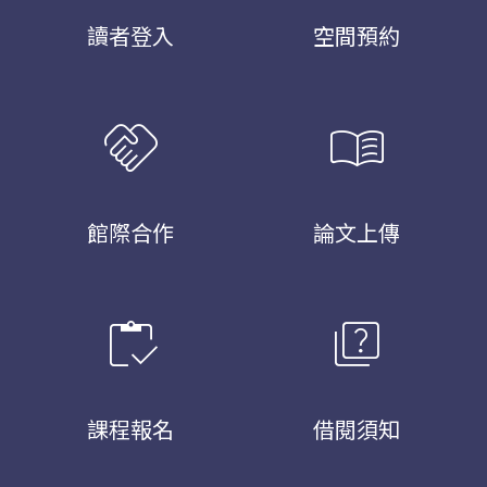
讀者登入
空間預約
handshake
menu_book
館際合作
論文上傳
inventory
quiz
課程報名
借閱須知