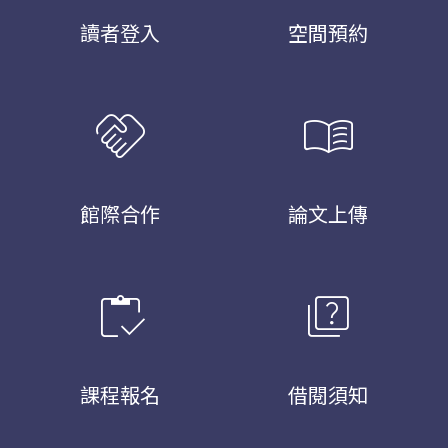
讀者登入
空間預約
handshake
menu_book
館際合作
論文上傳
inventory
quiz
課程報名
借閱須知