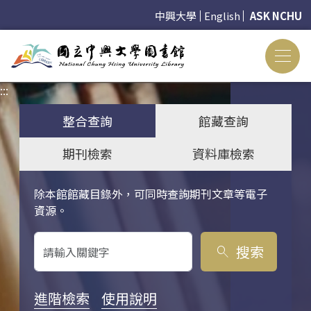
中興大學
English
ASK NCHU
:::
:::
整合查詢
館藏查詢
期刊檢索
資料庫檢索
除本館館藏目錄外，可同時查詢期刊文章等電子
關鍵字搜尋
資源。
搜索
search
進階檢索
使用說明