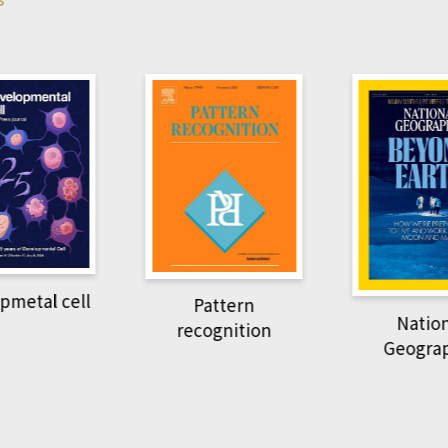
pmetal cell
Pattern
Natio
recognition
Geogra