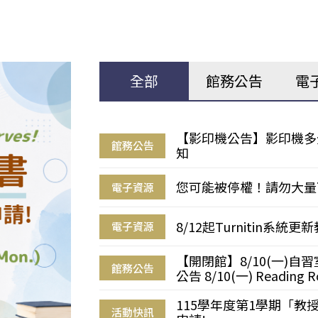
全部
館務公告
電
【影印機公告】影印機多
館務公告
知
您可能被停權！請勿大量
電子資源
8/12起Turnitin系
電子資源
【開閉館】8/10(一)
館務公告
公告 8/10(一) Reading R
115學年度第1學期「
活動快訊