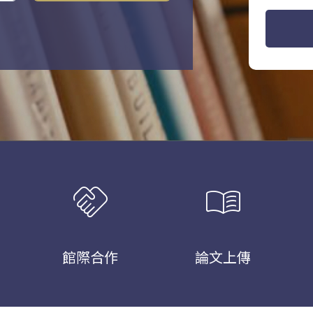
handshake
menu_book
館際合作
論文上傳