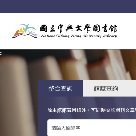
:::
:::
整合查詢
館藏查詢
除本館館藏目錄外，可同時查詢期刊文章
關鍵字搜尋