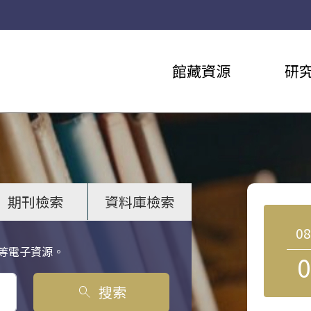
館藏資源
研
期刊檢索
資料庫檢索
0
等電子資源。
0
搜索
search