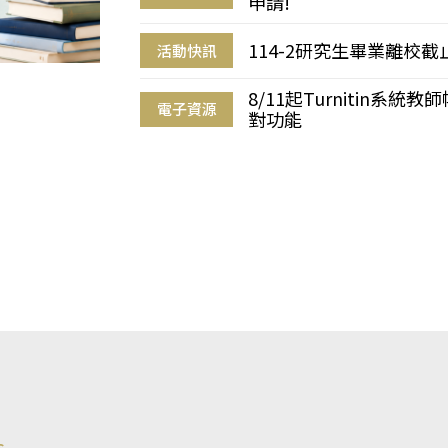
申請!
114-2研究生畢業離校
活動快訊
8/11起Turnitin系
電子資源
對功能
s