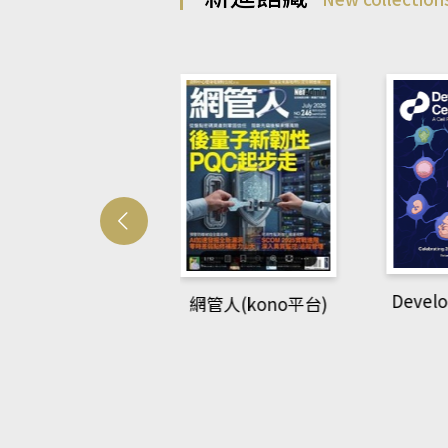
Develo
網管人(kono平台)
中英語教室(AEB
lking Library平
台)