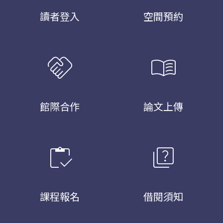
讀者登入
空間預約
handshake
menu_book
館際合作
論文上傳
inventory
quiz
課程報名
借閱須知