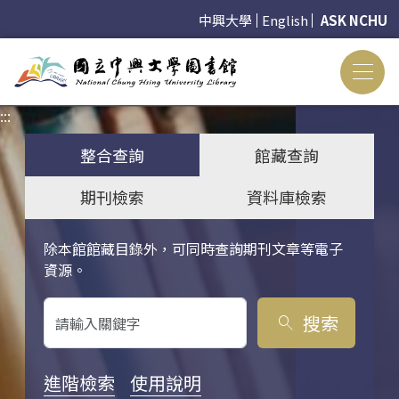
中興大學
English
ASK NCHU
:::
:::
整合查詢
館藏查詢
期刊檢索
資料庫檢索
除本館館藏目錄外，可同時查詢期刊文章等電子
關鍵字搜尋
資源。
搜索
search
進階檢索
使用說明