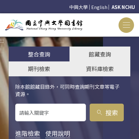
中興大學
English
ASK NCHU
:::
:::
整合查詢
館藏查詢
期刊檢索
資料庫檢索
除本館館藏目錄外，可同時查詢期刊文章等電子
關鍵字搜尋
資源。
搜索
search
進階檢索
使用說明