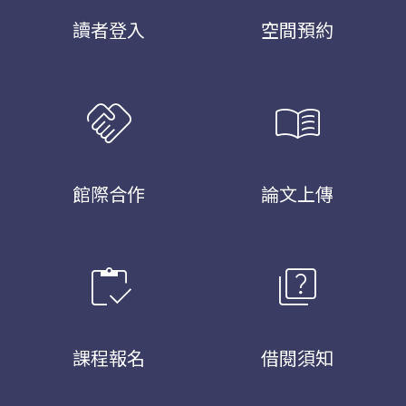
讀者登入
空間預約
handshake
menu_book
館際合作
論文上傳
inventory
quiz
課程報名
借閱須知