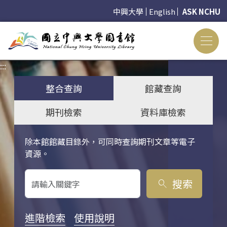
中興大學
English
ASK NCHU
:::
:::
整合查詢
館藏查詢
期刊檢索
資料庫檢索
除本館館藏目錄外，可同時查詢期刊文章等電子
關鍵字搜尋
資源。
搜索
search
進階檢索
使用說明