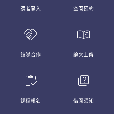
讀者登入
空間預約
handshake
menu_book
館際合作
論文上傳
inventory
quiz
課程報名
借閱須知