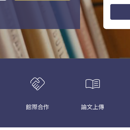
handshake
menu_book
館際合作
論文上傳