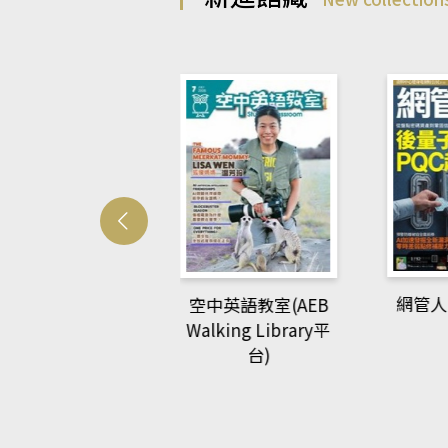
Develo
網管人(kono平台)
中英語教室(AEB
lking Library平
台)