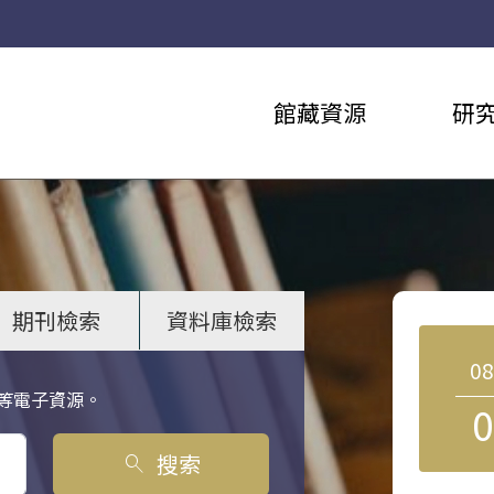
館藏資源
研
期刊檢索
資料庫檢索
0
等電子資源。
0
搜索
search