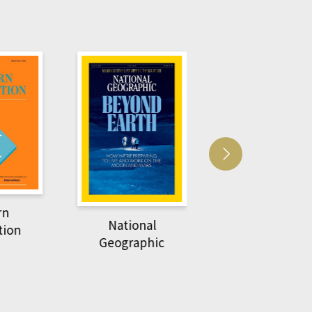
Harvard Business
萌動力一頁漫畫
Review
nal
物力學
phic