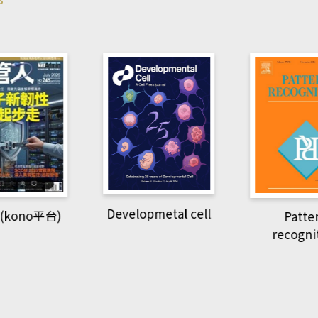
pmetal cell
Pattern
Natio
recognition
Geogra