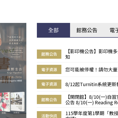
全部
館務公告
電
【影印機公告】影印機多
館務公告
知
您可能被停權！請勿大量
電子資源
8/12起Turnitin系
電子資源
【開閉館】8/10(一)
館務公告
公告 8/10(一) Reading R
115學年度第1學期「
活動快訊