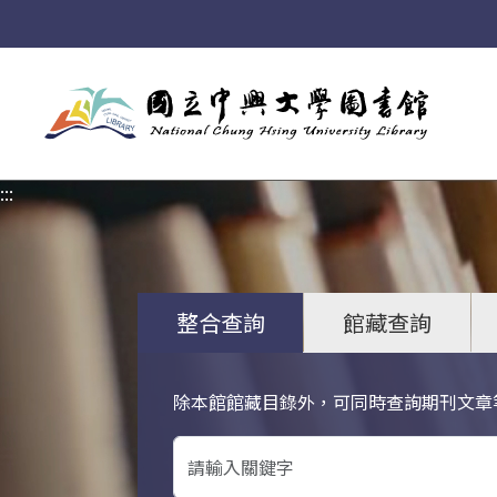
:::
:::
整合查詢
館藏查詢
除本館館藏目錄外，可同時查詢期刊文章
關鍵字搜尋