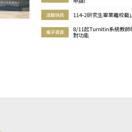
申請!
114-2研究生畢業離校
活動快訊
8/11起Turnitin系
電子資源
對功能
s