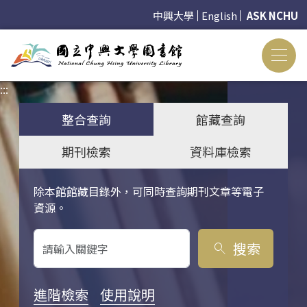
中興大學
English
ASK NCHU
:::
:::
整合查詢
館藏查詢
期刊檢索
資料庫檢索
除本館館藏目錄外，可同時查詢期刊文章等電子
關鍵字搜尋
資源。
搜索
search
進階檢索
使用說明