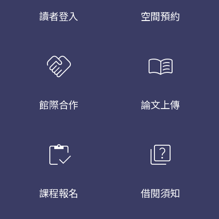
讀者登入
空間預約
handshake
menu_book
館際合作
論文上傳
inventory
quiz
課程報名
借閱須知