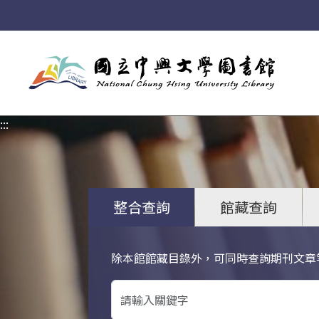
:::
:::
整合查詢
館藏查詢
除本館館藏目錄外，可同時查詢期刊文章
關鍵字搜尋