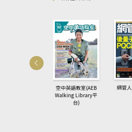
Develo
網管人(kono平台)
中英語教室(AEB
lking Library平
台)