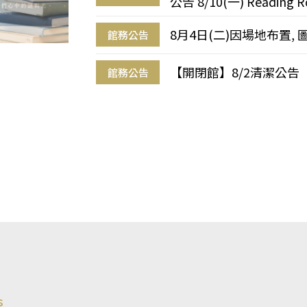
公告 8/10(一) Reading R
8月4日(二)因場地布置, 
館務公告
【開閉館】8/2清潔公告
館務公告
s