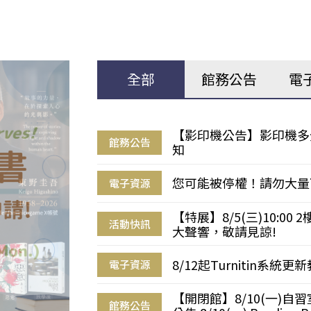
全部
館務公告
電
【影印機公告】影印機多
館務公告
知
您可能被停權！請勿大量
電子資源
【特展】8/5(三)10:0
活動快訊
大聲響，敬請見諒!
8/12起Turnitin系
電子資源
【開閉館】8/10(一)
館務公告