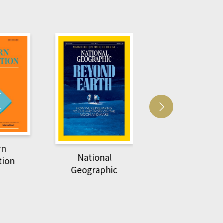
Harvard Business
萌動力一頁漫畫
Review
nal
物力學
phic