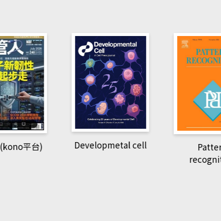
pmetal cell
Pattern
Natio
recognition
Geogra