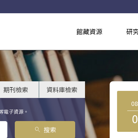
館藏資源
研
期刊檢索
資料庫檢索
0
等電子資源。
0
搜索
search