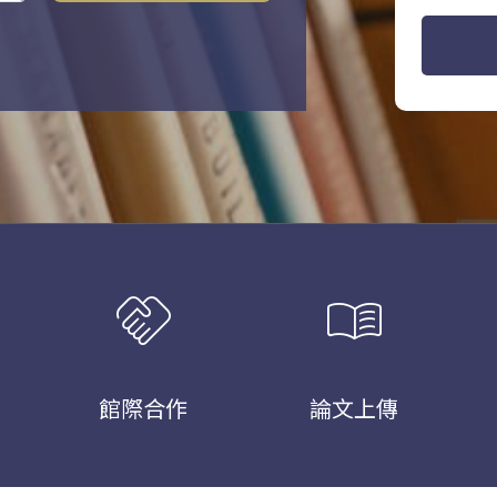
handshake
menu_book
館際合作
論文上傳