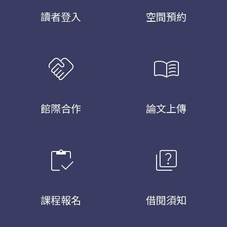
讀者登入
空間預約
handshake
menu_book
館際合作
論文上傳
inventory
quiz
課程報名
借閱須知