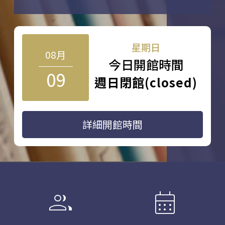
星期日
08月
今日開館時間
09
週日閉館(closed)
詳細開館時間
group
calendar_month