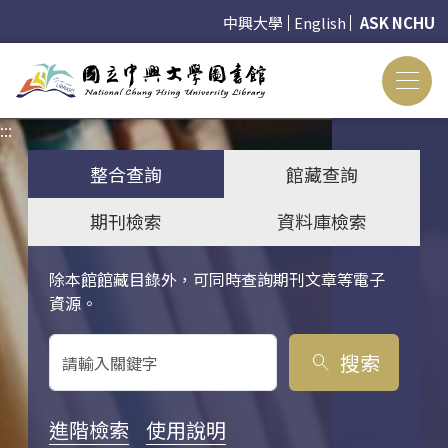
中興大學
English
ASK NCHU
:::
:::
整合查詢
館藏查詢
期刊檢索
資料庫檢索
除本館館藏目錄外，可同時查詢期刊文章等電子
關鍵字搜尋
資源。
搜索
search
進階檢索
使用說明