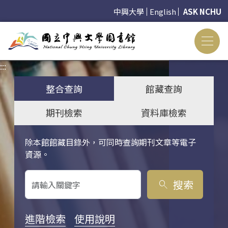
中興大學
English
ASK NCHU
:::
:::
整合查詢
館藏查詢
期刊檢索
資料庫檢索
除本館館藏目錄外，可同時查詢期刊文章等電子
關鍵字搜尋
資源。
搜索
search
進階檢索
使用說明