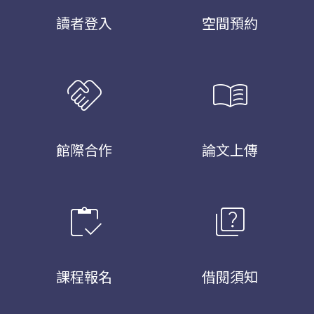
讀者登入
空間預約
handshake
menu_book
館際合作
論文上傳
inventory
quiz
課程報名
借閱須知