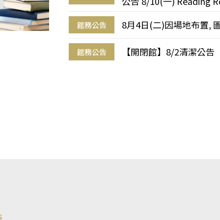
公告 8/10(一) Reading R
8月4日(二)因場地布置, 
館務公告
【開閉館】8/2清潔公告
館務公告
s