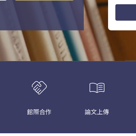
handshake
menu_book
館際合作
論文上傳