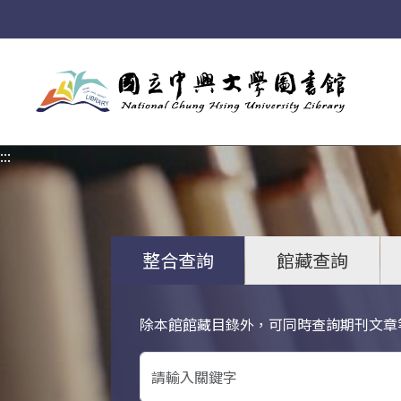
:::
:::
整合查詢
館藏查詢
除本館館藏目錄外，可同時查詢期刊文章
關鍵字搜尋