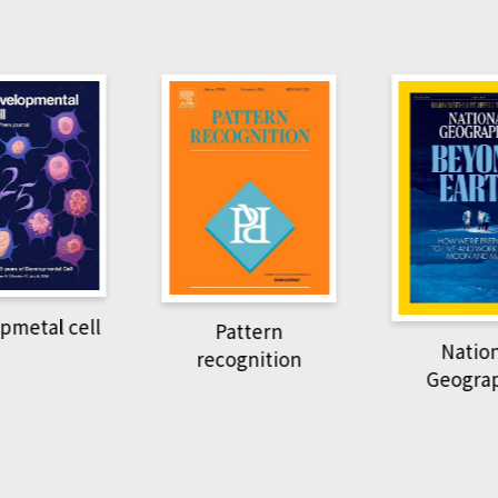
pmetal cell
Pattern
Natio
recognition
Geogra