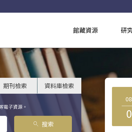
館藏資源
研
期刊檢索
資料庫檢索
0
等電子資源。
0
搜索
search