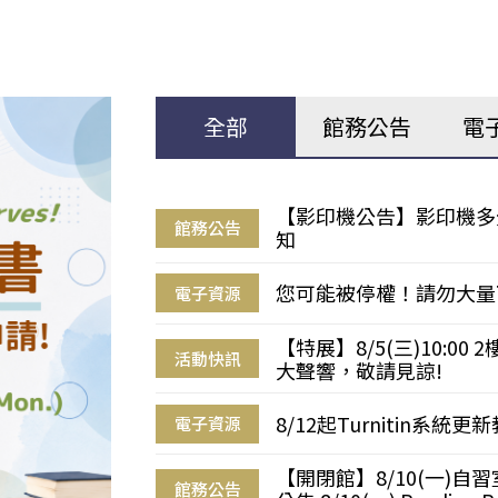
全部
館務公告
電
【影印機公告】影印機多
館務公告
知
您可能被停權！請勿大量
電子資源
【特展】8/5(三)10:0
活動快訊
大聲響，敬請見諒!
8/12起Turnitin系
電子資源
【開閉館】8/10(一)
館務公告