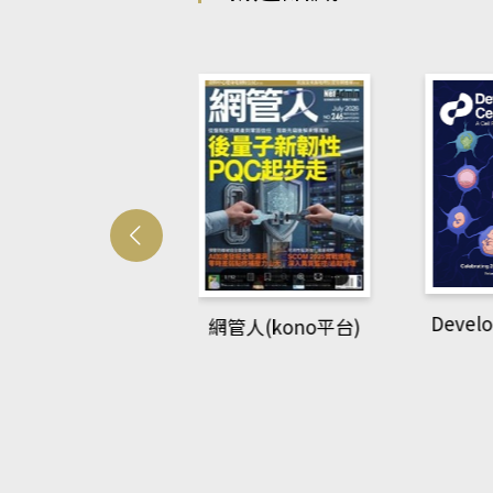
Develo
網管人(kono平台)
中英語教室(AEB
lking Library平
台)