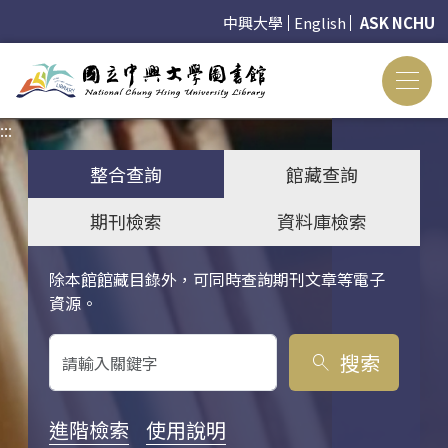
中興大學
English
ASK NCHU
:::
:::
整合查詢
館藏查詢
期刊檢索
資料庫檢索
除本館館藏目錄外，可同時查詢期刊文章等電子
關鍵字搜尋
資源。
搜索
search
進階檢索
使用說明