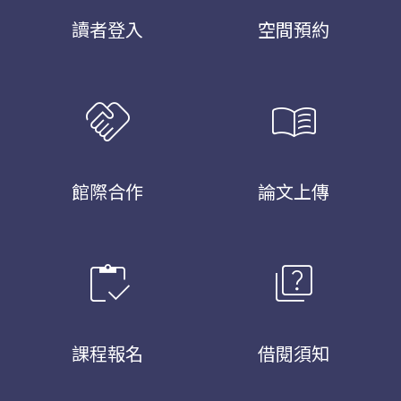
讀者登入
空間預約
handshake
menu_book
館際合作
論文上傳
inventory
quiz
課程報名
借閱須知