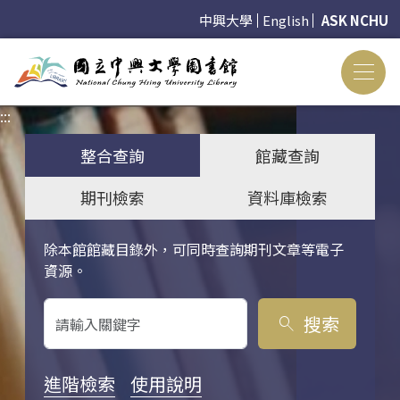
中興大學
English
ASK NCHU
:::
:::
整合查詢
館藏查詢
期刊檢索
資料庫檢索
除本館館藏目錄外，可同時查詢期刊文章等電子
關鍵字搜尋
資源。
搜索
search
進階檢索
使用說明