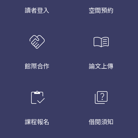
讀者登入
空間預約
handshake
menu_book
館際合作
論文上傳
inventory
quiz
課程報名
借閱須知