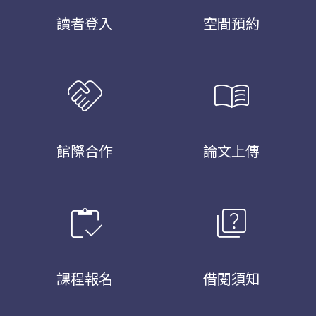
讀者登入
空間預約
handshake
menu_book
館際合作
論文上傳
inventory
quiz
課程報名
借閱須知