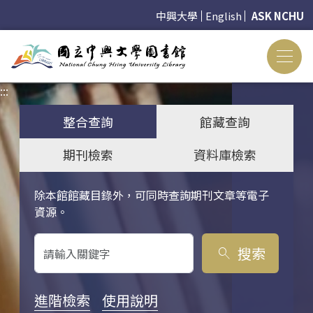
中興大學
English
ASK NCHU
:::
:::
整合查詢
館藏查詢
期刊檢索
資料庫檢索
除本館館藏目錄外，可同時查詢期刊文章等電子
關鍵字搜尋
資源。
搜索
search
進階檢索
使用說明