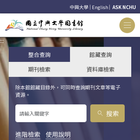
中興大學
English
ASK NCHU
:::
:::
整合查詢
館藏查詢
期刊檢索
資料庫檢索
除本館館藏目錄外，可同時查詢期刊文章等電子
關鍵字搜尋
資源。
搜索
search
進階檢索
使用說明