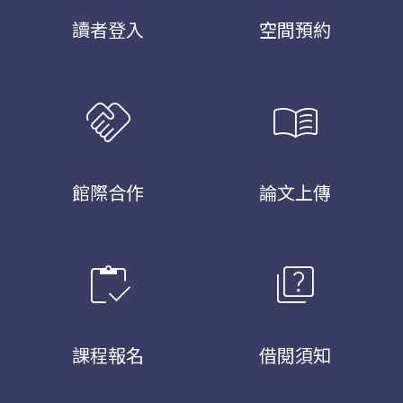
讀者登入
空間預約
handshake
menu_book
館際合作
論文上傳
inventory
quiz
課程報名
借閱須知