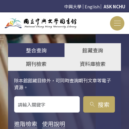
中興大學
English
ASK NCHU
:::
:::
整合查詢
館藏查詢
期刊檢索
資料庫檢索
除本館館藏目錄外，可同時查詢期刊文章等電子
關鍵字搜尋
資源。
搜索
search
進階檢索
使用說明