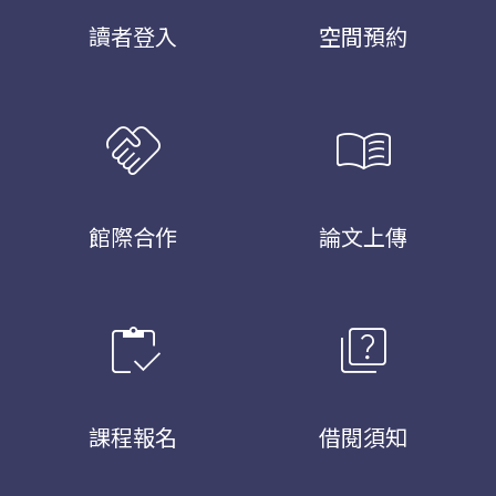
讀者登入
空間預約
handshake
menu_book
館際合作
論文上傳
inventory
quiz
課程報名
借閱須知