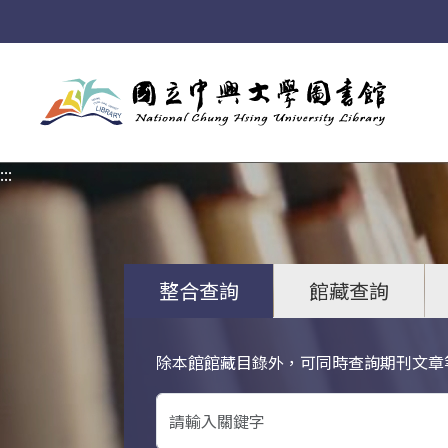
:::
:::
整合查詢
館藏查詢
除本館館藏目錄外，可同時查詢期刊文章
關鍵字搜尋