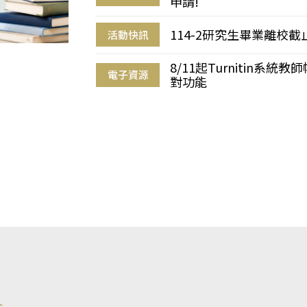
申請!
114-2研究生畢業離校
活動快訊
8/11起Turnitin系
電子資源
對功能
s