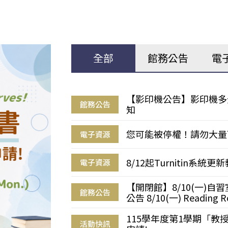
全部
館務公告
電
【影印機公告】影印機多
館務公告
知
您可能被停權！請勿大量
電子資源
8/12起Turnitin系
電子資源
【開閉館】8/10(一)
館務公告
公告 8/10(一) Reading R
115學年度第1學期「
活動快訊