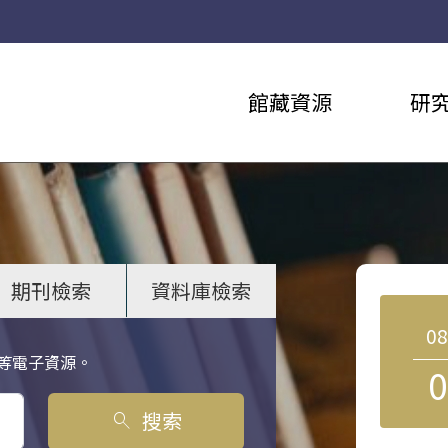
館藏資源
研
期刊檢索
資料庫檢索
0
等電子資源。
0
搜索
search