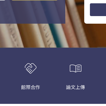
handshake
menu_book
館際合作
論文上傳