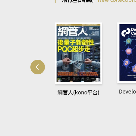
Develo
網管人(kono平台)
中英語教室(AEB
lking Library平
台)