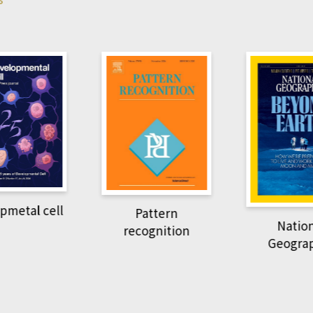
pmetal cell
Pattern
Natio
recognition
Geogra