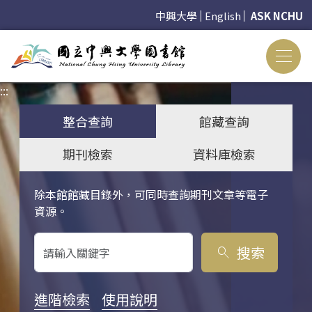
中興大學
English
ASK NCHU
:::
:::
整合查詢
館藏查詢
期刊檢索
資料庫檢索
除本館館藏目錄外，可同時查詢期刊文章等電子
關鍵字搜尋
資源。
搜索
search
進階檢索
使用說明