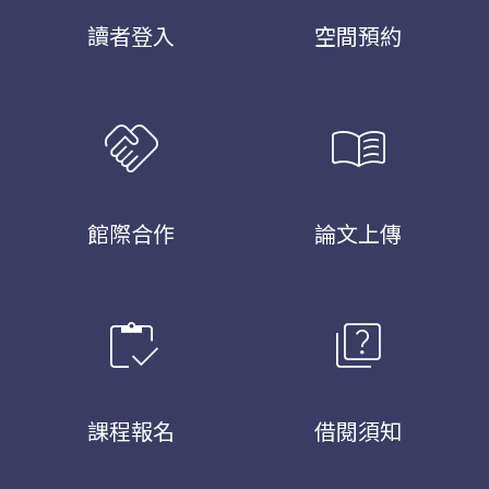
讀者登入
空間預約
handshake
menu_book
館際合作
論文上傳
inventory
quiz
課程報名
借閱須知