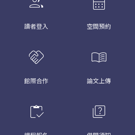
group
calendar_month
讀者登入
空間預約
handshake
menu_book
館際合作
論文上傳
inventory
quiz