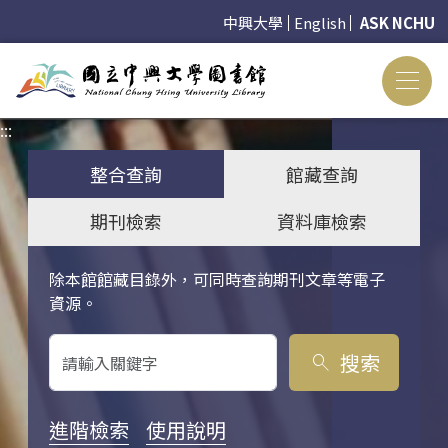
中興大學
English
ASK NCHU
:::
:::
整合查詢
館藏查詢
期刊檢索
資料庫檢索
除本館館藏目錄外，可同時查詢期刊文章等電子
關鍵字搜尋
資源。
搜索
search
進階檢索
使用說明