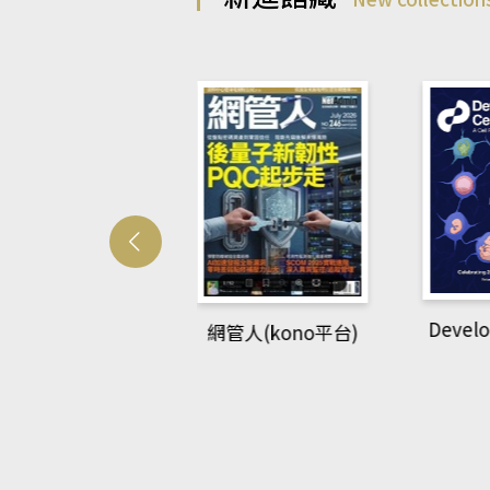
Developmetal cell
管人(kono平台)
P
rec