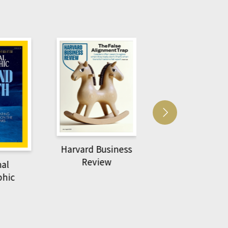
usiness
ACS Catalysi
萌動力一頁漫畫學生
ew
物力學