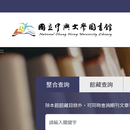
:::
:::
整合查詢
館藏查詢
除本館館藏目錄外，可同時查詢期刊文章
關鍵字搜尋