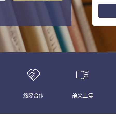
handshake
menu_book
館際合作
論文上傳