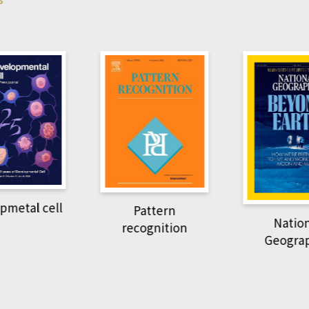
Harvard B
attern
Revi
National
ognition
Geographic