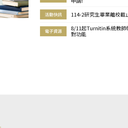
申請!
114-2研究生畢業離校
活動快訊
8/11起Turnitin系
電子資源
對功能
s