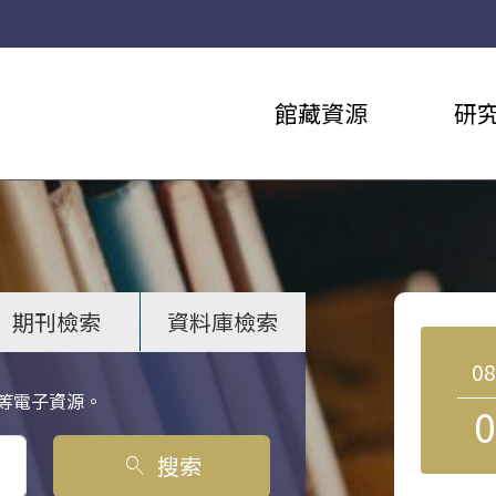
館藏資源
研
期刊檢索
資料庫檢索
0
等電子資源。
0
搜索
search