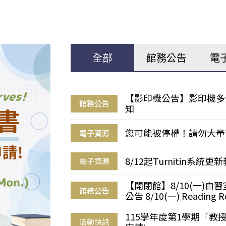
全部
館務公告
電
【影印機公告】影印機多
館務公告
知
您可能被停權！請勿大量
電子資源
8/12起Turnitin系
電子資源
【開閉館】8/10(一)
館務公告
公告 8/10(一) Reading R
115學年度第1學期「
活動快訊