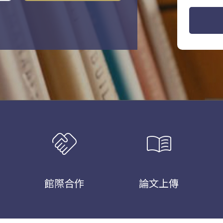
handshake
menu_book
館際合作
論文上傳