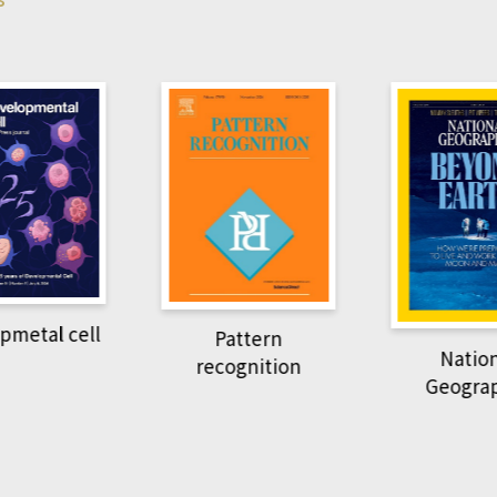
pmetal cell
Pattern
Natio
recognition
Geogra