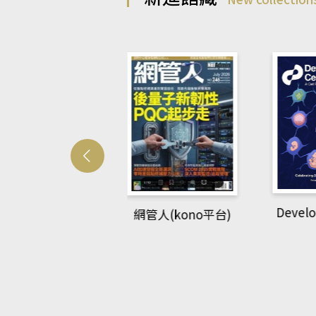
Develo
網管人(kono平台)
中英語教室(AEB
lking Library平
台)