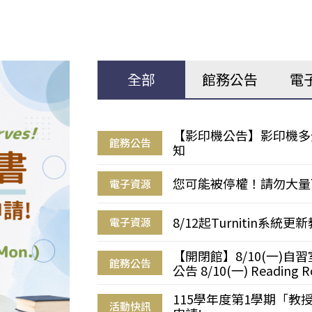
全部
館務公告
電
【影印機公告】影印機多
館務公告
知
您可能被停權！請勿大量
電子資源
8/12起Turnitin系
電子資源
【開閉館】8/10(一)
館務公告
公告 8/10(一) Reading R
115學年度第1學期「
活動快訊