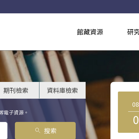
館藏資源
研
期刊檢索
資料庫檢索
0
等電子資源。
0
搜索
search