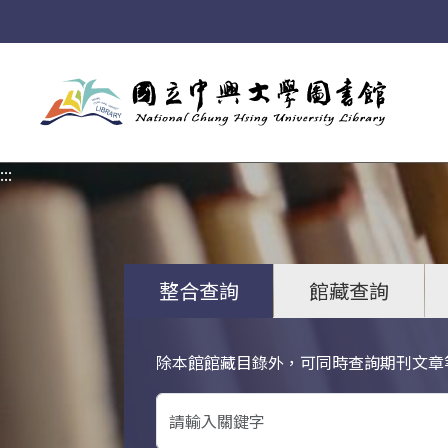
:::
:::
整合查詢
館藏查詢
除本館館藏目錄外，可同時查詢期刊文章
關鍵字搜尋