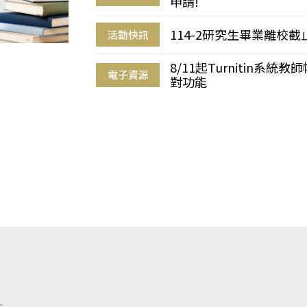
申請!
114-2研究生畢業離校
活動快訊
8/11起Turnitin系
電子資源
對功能
s