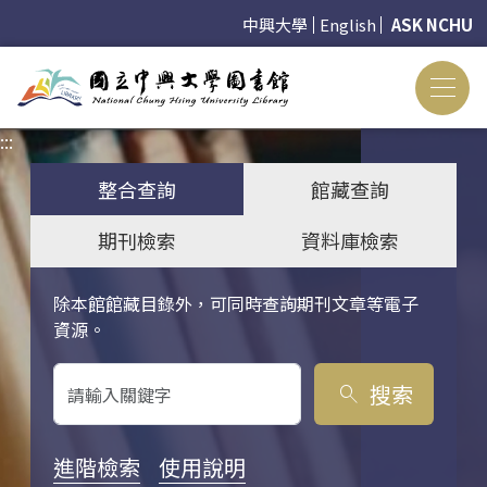
中興大學
English
ASK NCHU
:::
:::
整合查詢
館藏查詢
期刊檢索
資料庫檢索
除本館館藏目錄外，可同時查詢期刊文章等電子
關鍵字搜尋
資源。
搜索
search
進階檢索
使用說明