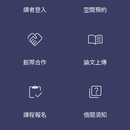
讀者登入
空間預約
handshake
menu_book
館際合作
論文上傳
inventory
quiz
課程報名
借閱須知