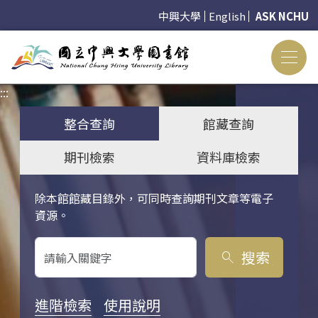
中興大學
English
ASK NCHU
:::
:::
整合查詢
館藏查詢
期刊檢索
資料庫檢索
除本館館藏目錄外，可同時查詢期刊文章等電子
關鍵字搜尋
資源。
搜索
search
進階檢索
使用說明