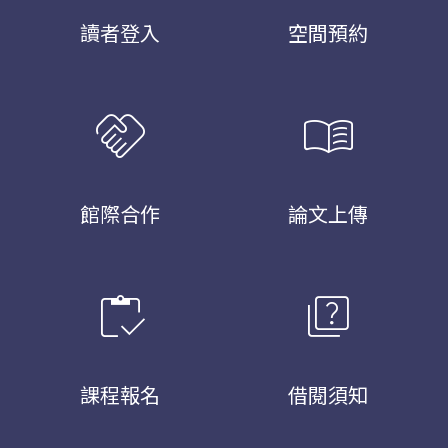
讀者登入
空間預約
handshake
menu_book
館際合作
論文上傳
inventory
quiz
課程報名
借閱須知